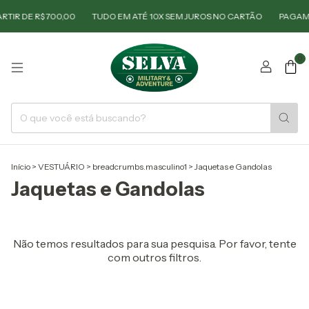
RTIR DE R$ 700,00
TUDO EM ATÉ 10X SEM JUROS NO CARTÃO
PAGAME
0
Início
>
VESTUÁRIO
>
breadcrumbs.masculino1
>
Jaquetas e Gandolas
Jaquetas e Gandolas
Não temos resultados para sua pesquisa. Por favor, tente
com outros filtros.