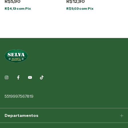
R$5,90
R$12,90
R$4,13
com
Pix
R$9,03
com
Pix
5519997567819
Departamentos