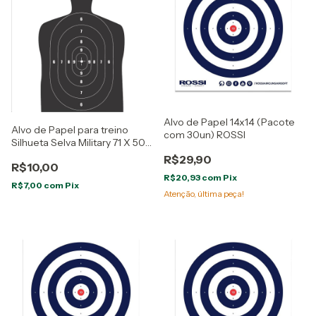
Alvo de Papel 14x14 (Pacote
Alvo de Papel para treino
com 30un) ROSSI
Silhueta Selva Military 71 X 50
(un)
R$29,90
R$10,00
R$20,93
com
Pix
R$7,00
com
Pix
Atenção, última peça!