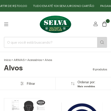
TIR DE R$ 700,00
TUDO EM ATÉ 10X SEM JUROS NO CARTÃO
PAGAMEN
0
Início
>
ARMAS
>
Acessórios
>
Alvos
Alvos
8 produtos
Ordenar por:
Filtrar
Mais vendidos