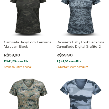
Camiseta Baby Look Feminina
Camiseta Baby Look Feminina
Multicam Black
Camuflado Digital Grafite-2
R$59,90
R$59,90
R$41,93
com
Pix
R$41,93
com
Pix
Atenção, última peça!
Só restam
2
em estoque!