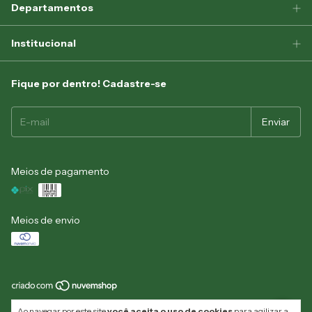
Departamentos
Institucional
Fique por dentro! Cadastre-se
Meios de pagamento
Meios de envio
Copyright Selva Military: Vestuário Tático, Calçados, Camping e muito mais! -
Ao navegar por este site
você aceita o uso de cookies
para agilizar a