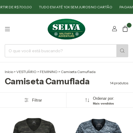
E R$ 700,00
TUDO EM ATÉ 10X SEM JUROS NO CARTÃO
PAGAMENTO N
0
Início
>
VESTUÁRIO
>
FEMININO
>
Camiseta Camuflada
Camiseta Camuflada
14 produtos
Ordenar por:
Filtrar
Mais vendidos