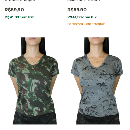
R$59,90
R$59,90
R$41,93
com
Pix
R$41,93
com
Pix
Só restam
2
em estoque!