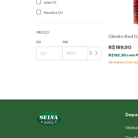
Leao (1)
Nautika (2)
PREÇO
Cilindro Red 
De
Até
R$189,90
R$132,93
com
P
Só restam
2
em es
Depa
Vestu