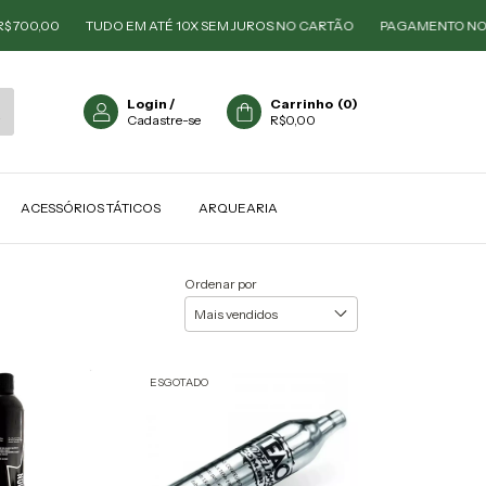
 700,00
TUDO EM ATÉ 10X SEM JUROS NO CARTÃO
PAGAMENTO NO P
Login
/
Carrinho
(
0
)
Cadastre-se
R$0,00
ACESSÓRIOS TÁTICOS
ARQUEARIA
Ordenar por
ESGOTADO