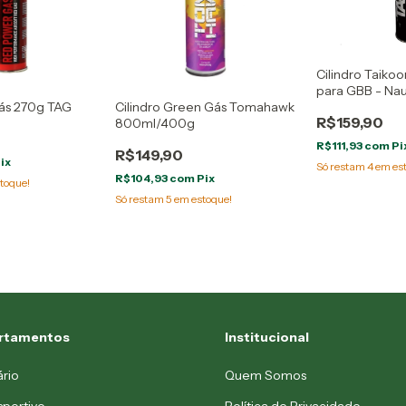
Cilindro Taiko
para GBB - Nau
Gás 270g TAG
Cilindro Green Gás Tomahawk
R$159,90
800ml/400g
R$111,93
com
Pi
R$149,90
ix
Só restam
4
em es
R$104,93
com
Pix
toque!
Só restam
5
em estoque!
rtamentos
Institucional
ário
Quem Somos