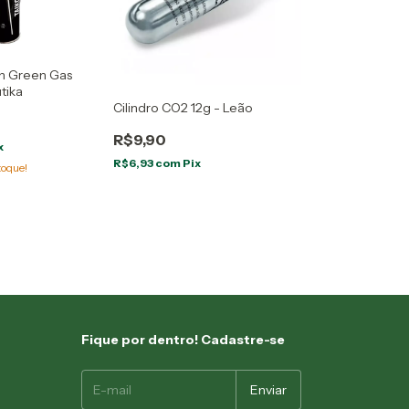
on Green Gas
tika
Cilindro CO2 12g - Leão
R$9,90
x
R$6,93
com
Pix
toque!
Fique por dentro! Cadastre-se