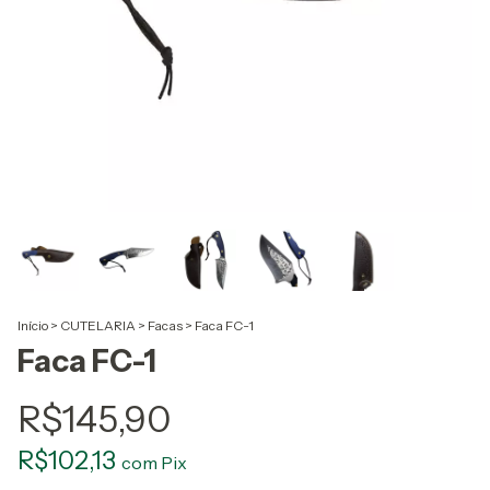
Início
>
CUTELARIA
>
Facas
>
Faca FC-1
Faca FC-1
R$145,90
R$102,13
com
Pix