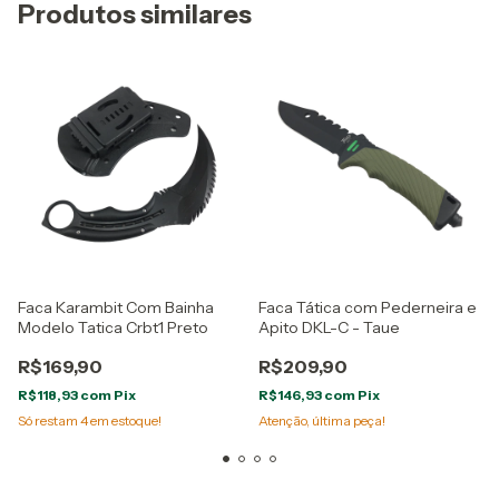
Produtos similares
Faca Karambit Com Bainha
Faca Tática com Pederneira e
Modelo Tatica Crbt1 Preto
Apito DKL-C - Taue
R$169,90
R$209,90
R$118,93
com
Pix
R$146,93
com
Pix
Só restam
4
em estoque!
Atenção, última peça!