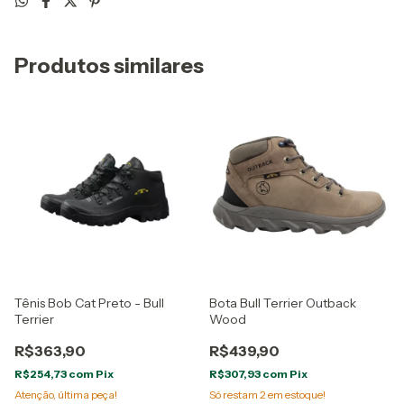
Produtos similares
Tênis Bob Cat Preto - Bull
Bota Bull Terrier Outback
Terrier
Wood
R$363,90
R$439,90
R$254,73
com
Pix
R$307,93
com
Pix
Atenção, última peça!
Só restam
2
em estoque!