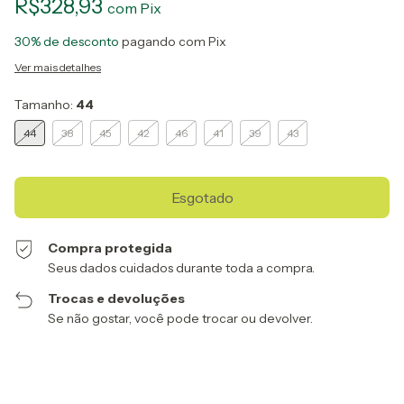
R$328,93
com
Pix
30% de desconto
pagando com Pix
Ver mais detalhes
Tamanho:
44
44
38
45
42
46
41
39
43
Compra protegida
Seus dados cuidados durante toda a compra.
Trocas e devoluções
Se não gostar, você pode trocar ou devolver.